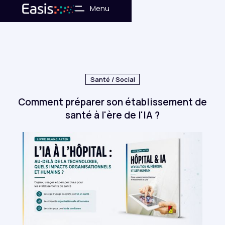
No items found.
Menu
Santé / Social
Comment préparer son établissement de
santé à l'ère de l'IA ?
r
ion en
t social
e des
ations
té by