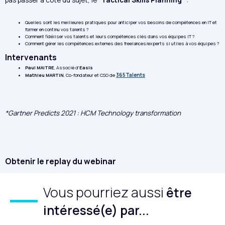
Quelles sont les meilleures pratiques pour anticiper vos besoins de compétences en IT et
former en continu vos talents ?
Comment fidéliser vos talents et leurs compétences clés dans vos équipes IT ?
Comment gérer les compétences externes des freelances/experts si utiles à vos équipes ?
Intervenants
Paul MAITRE
, Associé d'
Easis
365Talents
Mathieu MARTIN
, Co-fondateur et CSO de
*Gartner Predicts 2021 : HCM Technology transformation
Obtenir le replay du webinar
Vous pourriez aussi
être
intéressé(e) par...