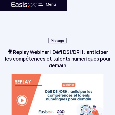
No items found.
Menu
Pilotage
🎥 Replay Webinar | Défi DSI/DRH : anticiper
les compétences et talents numériques pour
r
demain
ion en
t social
e des
ations
té by